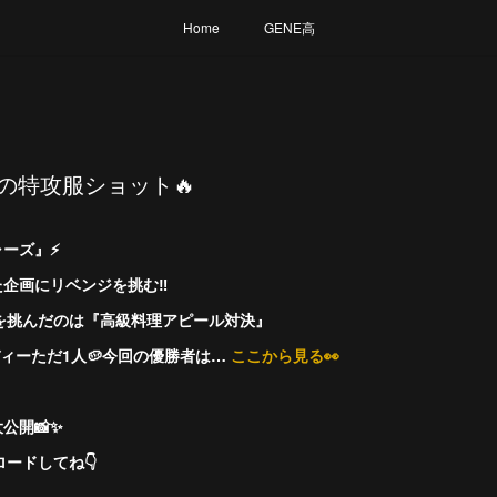
Home
GENE高
Eの特攻服ショット🔥
ーズ』⚡️
た企画にリベンジを挑む‼️
を挑んだのは『高級料理アピール対決』
ィーただ1人🥔今回の優勝者は…
ここから見る👀
公開📸✨
ードしてね👇