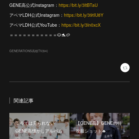
GENE高公式Instagram：
https://bit.ly/3ltBTaU
アベマLDH公式Instagram：
https://bit.ly/39tIU8Y
アベマLDH公式YouTube：
https://bit.ly/3ln0xcX
＝＝＝＝＝＝＝＝＝＝＝🐶🐬🥔
GENERATIONS高校TV
(
64
)
関連記事
♡今では見られない
【GENE高】GENEの特
GENE高懐かしアルバム
攻服ショット🔥
♡