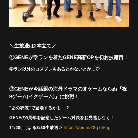
＼生放送は2本立て／
①GENEが学ランを着たGENE高新OPを初お披露目！
学ラン以外のコスプレもあるとかないとか…♡
②GENEが今話題の海外ドラマの🦑ゲームならぬ『祝
9ゲーム(イクゲーム)』に挑戦！
"あの衣装"で登場するかも…？
GENEの9周年を記念したゲーム対決をお見逃しなく！
11/20(土)よる8:30生放送▷
https://abe.ma/3qTh6ng