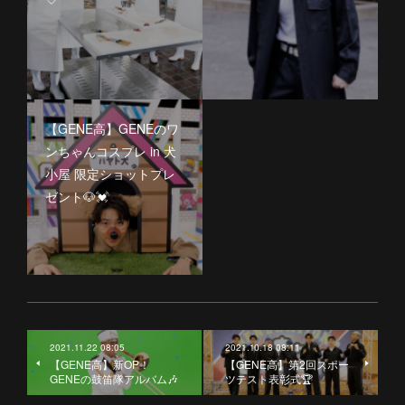
【GENE高】GENEのワ
ンちゃんコスプレ in 犬
小屋 限定ショットプレ
ゼント🐶💓
2021.11.22 08:05
2021.10.18 08:11
【GENE高】新OP！
【GENE高】第2回スポー
GENEの鼓笛隊アルバム🎶
ツテスト表彰式🏆