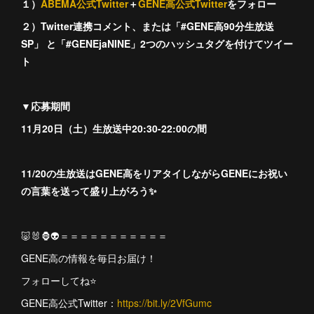
１）
ABEMA公式Twitter
＋
GENE高公式Twitter
をフォロー
２）Twitter連携コメント、または「#GENE高90分生放送
SP」 と「#GENEjaNINE」2つのハッシュタグを付けてツイー
ト
▼応募期間
11月20日（土）生放送中20:30-22:00の間
11/20の生放送は
GENE高をリアタイしながらGENEにお祝い
の言葉を送って盛り上がろう✨
🐷🐰🦍👽＝＝＝＝＝＝＝＝＝＝＝
GENE高の情報を毎日お届け！
フォローしてね⭐️
GENE高公式Twitter：
https://bit.ly/2VfGumc