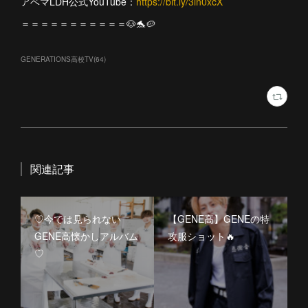
アベマLDH公式YouTube：
https://bit.ly/3ln0xcX
＝＝＝＝＝＝＝＝＝＝＝🐶🐬🥔
GENERATIONS高校TV
(
64
)
関連記事
♡今では見られない
【GENE高】GENEの特
GENE高懐かしアルバム
攻服ショット🔥
♡