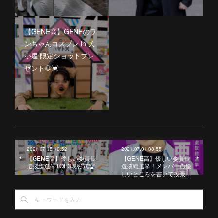
【GENE高】GENEのワ
ンちゃんコスプレ in 犬
小屋 限定ショットプレ
ゼント🐶💓
2021.07.15 10:52
2021.07.01 08:55
【GENE高】優しい委員長
【GENE高】優しい委員長
選抜総選挙TOP3表彰式🏆
選抜総選挙！メンバーの優
しいところを書いて投票…