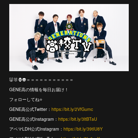
🐷🐰🦍👽＝＝＝＝＝＝＝＝＝＝＝
GENE高の情報を毎日お届け！
フォローしてね⭐️
GENE高公式Twitter：
https://bit.ly/2VfGumc
GENE高公式Instagram：
https://bit.ly/3ltBTaU
アベマLDH公式Instagram：
https://bit.ly/39tIU8Y