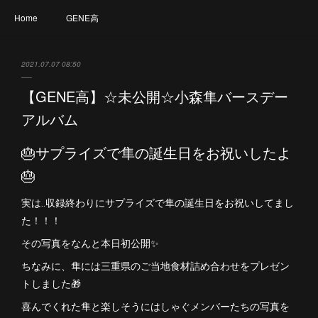
Home
GENE高
2021.07.07 08:50
【GENE高】☆未公開☆小森隼バースデー
アルバム
🎂サプライズで隼の誕生日をお祝いしたよ
🎂
実は‥収録終わりにサプライズで隼の誕生日をお祝いしてまし
た！！！
その写真をなんと本日初公開✨
ちなみに、隼には三重県のご当地食材詰め合わせをプレゼン
トしました🎁
喜んでくれた隼と楽しそうにはしゃぐメンバーたちの写真を