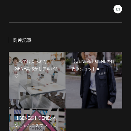
関連記事
♡今では見られない
【GENE高】GENEの特
GENE高懐かしアルバム
攻服ショット🔥
♡
【GENE高】GENEのワ
ンちゃんコスプレ in 犬