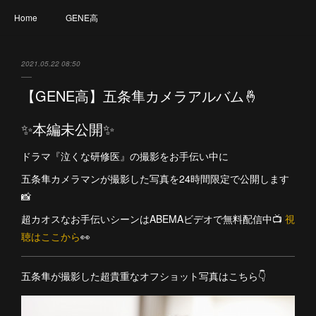
Home
GENE高
2021.05.22 08:50
【GENE高】五条隼カメラアルバム🤞
✨本編未公開✨
ドラマ『泣くな研修医』の撮影をお手伝い中に
五条隼カメラマンが撮影した写真を24時間限定で公開します
📸
超カオスなお手伝いシーンはABEMAビデオで無料配信中📺
視
聴はここから
👀
五条隼が撮影した超貴重なオフショット写真はこちら👇