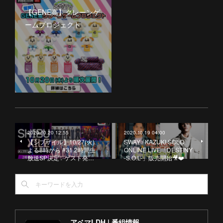
【GENE高】クレーンゲ
ームプロジェクト
2020.10.20 12:55
2020.10.19 04:00
【シブザイル】10/27(火)
SWAY / KAZUKI SOLO
よる8時から #31 2時間生
ONLINE LIVE「DESTINY
放送SP決定✨ゲスト発…
-S.O.L-」販売開始🎥❤️
アベマLDH | 番組情報