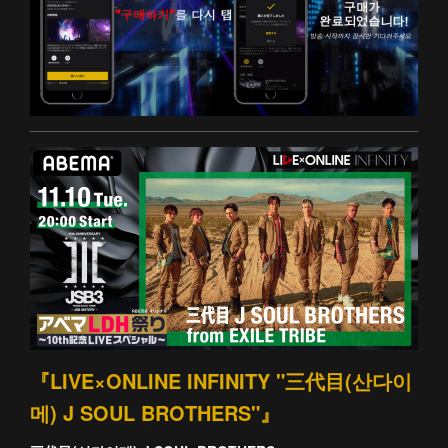
『LIVE×ONLINE INFINITY "三代目(산다이
메) J SOUL BROTHERS"』