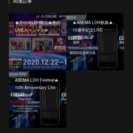
関連記事
🔥アベマLDH祭り🔥冬の
🔥ABEMA LDH祭典🔥
LIVEスペシャル❄️
10週年紀念LIVE
SPECIAL🌈
ABEMA LDH Festival🔥
10th Anniversary Live
Special🌈