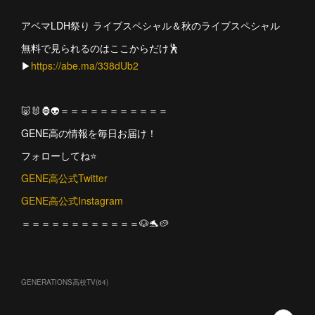
アベマLDH祭り ライブスペシャル＆秋のライブスペシャル
無料で見られるのはここからだけ🕺
▶︎
https://abe.ma/338dUb2
🐷🐰🦍👽＝＝＝＝＝＝＝＝＝＝＝
GENE高の情報を毎日お届け！
フォローしてね⭐️
GENE高公式Twitter
GENE高公式Instagram
＝＝＝＝＝＝＝＝＝＝＝＝🐶🐬🥔
GENERATIONS高校TV
(
64
)