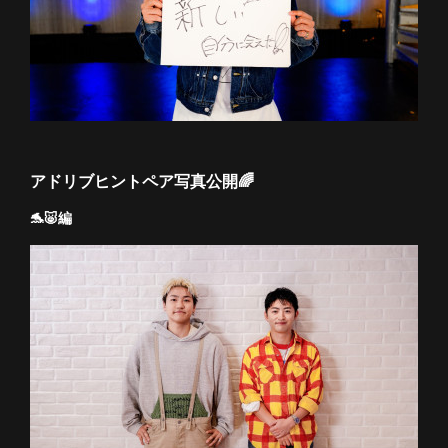
アドリブヒントペア写真公開🌈
🐬🐷編