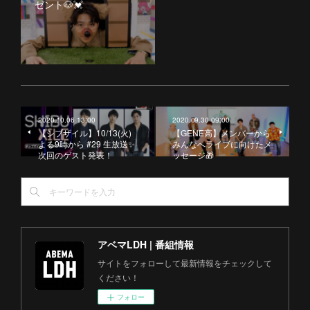
ゼント🐶💓
2020.10.06 13:00
2020.09.30 09:00
【シブザイル】10/13(火)
【GENE高】メンバーから
よる9時から #29 生放送✨
みんなへライブに向けたメ
次回のゲスト発表！
ッセージ🎁
アベマLDH | 番組情報
サイトをフォローして最新情報をチェックして
ください！
フォロー