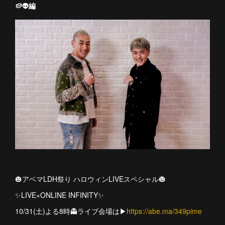
🥔👽編
🎃アベマLDH祭り ハロウィンLIVEスペシャル🎃
✨LIVE×ONLINE INFINITY✨
10/31(土)よる8時👻ライブ会場は▶︎
https://abe.ma/349pime