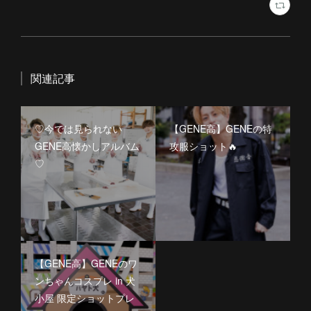
関連記事
♡今では見られない
【GENE高】GENEの特
GENE高懐かしアルバム
攻服ショット🔥
♡
【GENE高】GENEのワ
ンちゃんコスプレ in 犬
小屋 限定ショットプレ