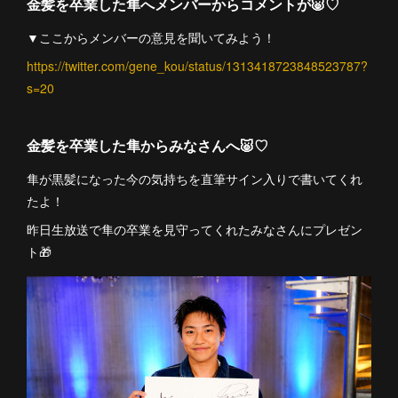
金髪を卒業した隼へメンバーからコメントが🐷♡
▼ここからメンバーの意見を聞いてみよう！
https://twitter.com/gene_kou/status/1313418723848523787?
s=20
金髪を卒業した隼からみなさんへ🐷♡
隼が黒髪になった今の気持ちを直筆サイン入りで書いてくれ
たよ！
昨日生放送で隼の卒業を見守ってくれたみなさんにプレゼン
ト🎁